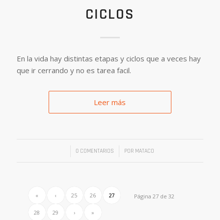
CICLOS
En la vida hay distintas etapas y ciclos que a veces hay
que ir cerrando y no es tarea facil.
Leer más
/
/
0 COMENTARIOS
POR
MATACO
«
‹
25
26
27
Página 27 de 32
28
29
›
»