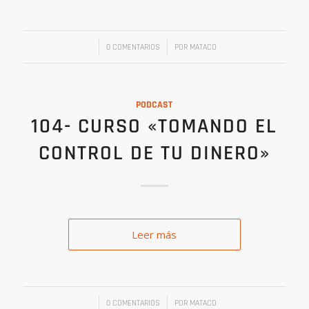
/
/
0 COMENTARIOS
POR
MATACO
PODCAST
104- CURSO «TOMANDO EL
CONTROL DE TU DINERO»
Leer más
/
/
0 COMENTARIOS
POR
MATACO