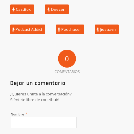
CastBox
Deezer
Podcast Addict
Podchaser
Jiosaavn
0
COMENTARIOS
Dejar un comentario
¿Quieres unirte a la conversación?
Siéntete libre de contribuir!
*
Nombre