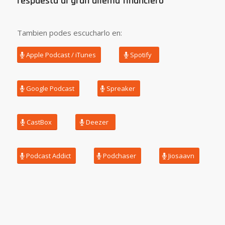
respuesta al gran dilema financiero
Tambien podes escucharlo en:
Apple Podcast / iTunes
Spotify
Google Podcast
Spreaker
CastBox
Deezer
Podcast Addict
Podchaser
Jiosaavn