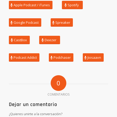
Apple Podcast / iTunes
Spotify
Google Podcast
Spreaker
CastBox
Deezer
Podcast Addict
Podchaser
Jiosaavn
0
COMENTARIOS
Dejar un comentario
¿Quieres unirte a la conversación?