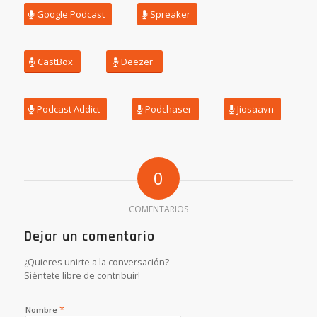
Google Podcast
Spreaker
CastBox
Deezer
Podcast Addict
Podchaser
Jiosaavn
0
COMENTARIOS
Dejar un comentario
¿Quieres unirte a la conversación?
Siéntete libre de contribuir!
*
Nombre